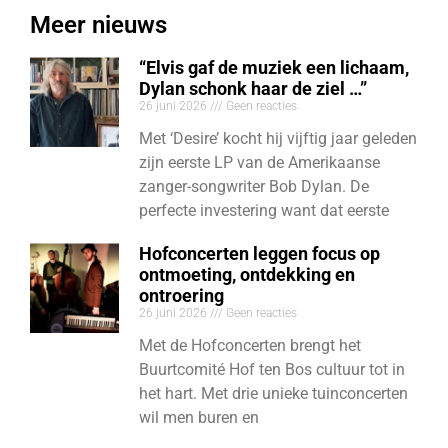
Meer nieuws
“Elvis gaf de muziek een lichaam,
Dylan schonk haar de ziel …”
26 juni 2026
Geen reacties
Met ‘Desire’ kocht hij vijftig jaar geleden
zijn eerste LP van de Amerikaanse
zanger-songwriter Bob Dylan. De
perfecte investering want dat eerste
Hofconcerten leggen focus op
ontmoeting, ontdekking en
ontroering
26 juni 2026
Geen reacties
Met de Hofconcerten brengt het
Buurtcomité Hof ten Bos cultuur tot in
het hart. Met drie unieke tuinconcerten
wil men buren en