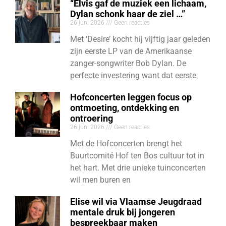
“Elvis gaf de muziek een lichaam,
Dylan schonk haar de ziel …”
26 juni 2026
Geen reacties
Met ‘Desire’ kocht hij vijftig jaar geleden
zijn eerste LP van de Amerikaanse
zanger-songwriter Bob Dylan. De
perfecte investering want dat eerste
Hofconcerten leggen focus op
ontmoeting, ontdekking en
ontroering
26 juni 2026
Geen reacties
Met de Hofconcerten brengt het
Buurtcomité Hof ten Bos cultuur tot in
het hart. Met drie unieke tuinconcerten
wil men buren en
Elise wil via Vlaamse Jeugdraad
mentale druk bij jongeren
bespreekbaar maken