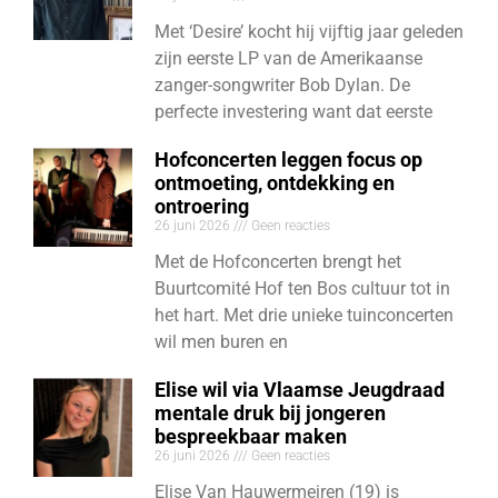
Met ‘Desire’ kocht hij vijftig jaar geleden
zijn eerste LP van de Amerikaanse
zanger-songwriter Bob Dylan. De
perfecte investering want dat eerste
Hofconcerten leggen focus op
ontmoeting, ontdekking en
ontroering
26 juni 2026
Geen reacties
Met de Hofconcerten brengt het
Buurtcomité Hof ten Bos cultuur tot in
het hart. Met drie unieke tuinconcerten
wil men buren en
Elise wil via Vlaamse Jeugdraad
mentale druk bij jongeren
bespreekbaar maken
26 juni 2026
Geen reacties
Elise Van Hauwermeiren (19) is