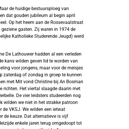
 Maar de huidige bestuursploeg van
en dat gouden jubileum al begin april
Geel. Op het heem aan de Rossevaalstraat
 geziene gasten. Zij waren in 1974 de
welijke Katholieke Studerende Jeugd) werd
ine De Lathouwer hadden al een verleden
de kans wilden geven lid te worden van
eling voor jongens, maar voor de meisjes
op zaterdag of zondag in groep te kunnen
men met Mit vond Christine bij An Bosman
 richten. Het viertal slaagde daarin met
rbelle. De vier leidsters studeerden nog
 wilden we niet in het strakke patroon
r de VKSJ. We wilden een ietwat
r de keuze. Dat alternatieve is vijf
eizijde enkele jaren terug omgedoopt tot