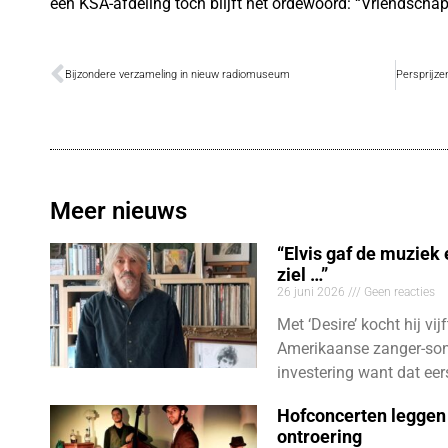
een KSA-afdeling toch blijft het ordewoord: “Vriendschap
Bijzondere verzameling in nieuw radiomuseum
Meer nieuws
“Elvis gaf de muziek
ziel …”
26 juni 2026
Geen reacties
Met ‘Desire’ kocht hij vij
Amerikaanse zanger-son
investering want dat eer
Hofconcerten leggen 
ontroering