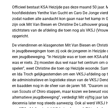
Officieel bestaat KSA Heizijde pas deze maand 50 jaar.
hoofdleidsters Yenthe Van Gucht en Caro De Jonge vierd
zodat nadien alle aandacht kon gaan naar het kamp in 
zijn ook Mit Van Biesen en Christine De Lathouwer graag
stichtsters van de afdeling die toen nog als VKSJ (Vrou
opgericht.
De vriendinnen en klasgenoten Mit Van Biesen en Christ
in jeugdbewegingen toen zij ook de jongeren in Heizijde 
een jeugdbeweging. “In Heizijde was er toen een KSA-afd
was er niets. Zij moesten dus wel naar het centrum om 
spelen”, weet Christine die toen op Heizijde woonde. Sa
en Ida Troch gelijkgestemden om een VKSJ-afdeling op te
de administratieve en logistieke steun van de VKSJ Dende
en baadden nog in de sfeer van de jaren ’68. “Daarom ook
van Scouts of Chiro stappen, maar kozen we bewust voo
alternatieve jeugdbeweging”, verdedigt Mit vijftig jaar late
decennia later nog steeds aanwezig. Ook al werd VKSJ H