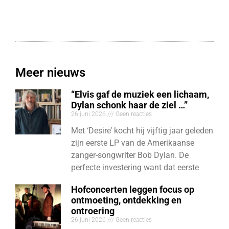
Meer nieuws
“Elvis gaf de muziek een lichaam,
Dylan schonk haar de ziel …”
26 juni 2026
Geen reacties
Met ‘Desire’ kocht hij vijftig jaar geleden
zijn eerste LP van de Amerikaanse
zanger-songwriter Bob Dylan. De
perfecte investering want dat eerste
Hofconcerten leggen focus op
ontmoeting, ontdekking en
ontroering
26 juni 2026
Geen reacties