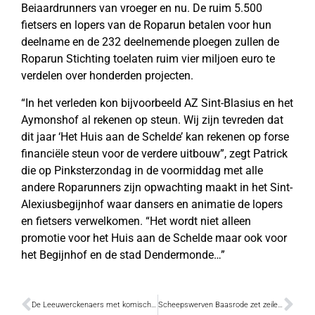
Beiaardrunners van vroeger en nu. De ruim 5.500
fietsers en lopers van de Roparun betalen voor hun
deelname en de 232 deelnemende ploegen zullen de
Roparun Stichting toelaten ruim vier miljoen euro te
verdelen over honderden projecten.
“In het verleden kon bijvoorbeeld AZ Sint-Blasius en het
Aymonshof al rekenen op steun. Wij zijn tevreden dat
dit jaar ‘Het Huis aan de Schelde’ kan rekenen op forse
financiële steun voor de verdere uitbouw”, zegt Patrick
die op Pinksterzondag in de voormiddag met alle
andere Roparunners zijn opwachting maakt in het Sint-
Alexiusbegijnhof waar dansers en animatie de lopers
en fietsers verwelkomen. “Het wordt niet alleen
promotie voor het Huis aan de Schelde maar ook voor
het Begijnhof en de stad Dendermonde…”
De Leeuwerckenaers met komische thriller
Scheepswerven Baasrode zet zeilen bij voor een nieuw seizoen