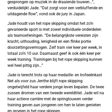
gesprongen op muziek in de draaiende touwen…”,
verduidelijkt Jade. “Dat zorgt voor een verbluffende en
uitdagende flow”, vond ook de jury in Japan.
Jade houdt van het rope skipping omdat het zo’n
gevarieerde sport is met zowel individuele onderdelen
als teamoefeningen. “De belangrijkste vereisten zijn
kracht, uithouding, lenigheid en een flinke portie
doorzettingsvermogen. Zelf train vier keer per week, in
totaal zo’n 10 uur. Daarnaast geef ik ook één keer per
week training. Trainingen bij het rope skipping kunnen
wel heel pittig zijn…”
Jade is terecht trots op haar medaille- en trofeeënkast
Net als voor zus Jenthe blijft rope skipping
ongetwijfeld haar verdere jonge leven bepalen. De twee
zussen dromen van een tweede wereldtitel. Jade wil na
haar actieve carrière met de springtouwen verder
training geven aan jongeren om hen te laten genieten
en groeien in het rope skippen.