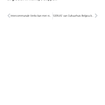
Intercommunale Verko kan met nieuw systeem de geuroverlast sterk verminderen
‘GERUIS’ van Cultuurhuis Belgica bestaat tien jaar