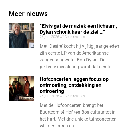
Meer nieuws
“Elvis gaf de muziek een lichaam,
Dylan schonk haar de ziel …”
26 juni 2026
Geen reacties
Met ‘Desire’ kocht hij vijftig jaar geleden
zijn eerste LP van de Amerikaanse
zanger-songwriter Bob Dylan. De
perfecte investering want dat eerste
Hofconcerten leggen focus op
ontmoeting, ontdekking en
ontroering
26 juni 2026
Geen reacties
Met de Hofconcerten brengt het
Buurtcomité Hof ten Bos cultuur tot in
het hart. Met drie unieke tuinconcerten
wil men buren en