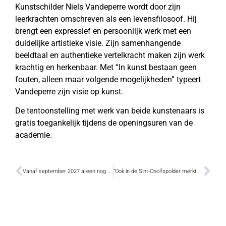
Kunstschilder Niels Vandeperre wordt door zijn
leerkrachten omschreven als een levensfilosoof. Hij
brengt een expressief en persoonlijk werk met een
duidelijke artistieke visie. Zijn samenhangende
beeldtaal en authentieke vertelkracht maken zijn werk
krachtig en herkenbaar. Met “In kunst bestaan geen
fouten, alleen maar volgende mogelijkheden” typeert
Vandeperre zijn visie op kunst.
De tentoonstelling met werk van beide kunstenaars is
gratis toegankelijk tijdens de openingsuren van de
academie.
Vanaf september 2027 alleen nog weekenddiensten in de O.-L.-Vrouwekerk en in Sint-Egidius intra muros
“Ook in de Sint-Onolfspolder merkt men dat steeds meer open ruimte onder druk staat”