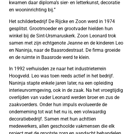
kwamen daar diploma’s sier- en letterkunst, decoratie
en wooninrichting bij.”
Het schilderbedrijf De Rijcke en Zoon werd in 1974
gesplitst. Grootmoeder en grootvader hielden hun
winkel bij de Sint-Ursmaruskerk. Zoon Leonard trok
samen met zijn echtgenote Jeanne en de kinderen Leo
en Naninja, naar de Baasrodestraat. De firma groeide
en de ruimte in Baasrode werd te klein.
In 1992 verhuisden ze naar het industrieterrein
Hoogveld. Leo was toen reeds actief in het bedrijf.
Naninja stapte enkele jaren later, na een opleiding
interieurvormgeving, ook in de zaak. Na het vroegtijdig
overlijden van vader Leonard werden broer en zus de
zaakvoerders. Onder hun impuls evolueerde de
onderneming tot wat het nu is, een volwaardig
decoratiebedrijf. Samen met hun achttien
medewerkers, allen geschoolde vakmensen die elk
project met de grootste zorg en aandacht behandelen,