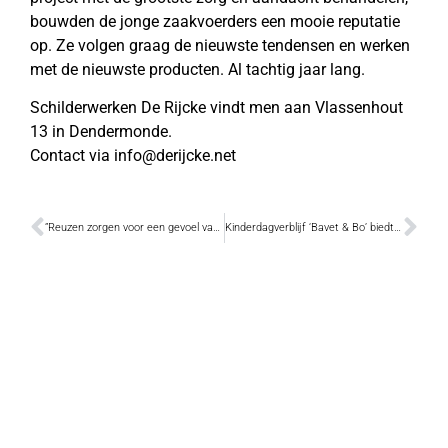
bouwden de jonge zaakvoerders een mooie reputatie
op. Ze volgen graag de nieuwste tendensen en werken
met de nieuwste producten. Al tachtig jaar lang.
Schilderwerken De Rijcke vindt men aan Vlassenhout
13 in Dendermonde.
Contact via info@derijcke.net
”Reuzen zorgen voor een gevoel van verbondenheid en gezamenlijke identiteit”
Kinderdagverblijf ‘Bavet & Bo’ biedt met ‘Bubbel & Bo’ nu ook wellness voor pasgeborenen