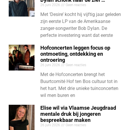
26 juni 2026
Geen reacties
Met ‘Desire’ kocht hij vijftig jaar geleden
zijn eerste LP van de Amerikaanse
zanger-songwriter Bob Dylan. De
perfecte investering want dat eerste
Hofconcerten leggen focus op
ontmoeting, ontdekking en
ontroering
26 juni 2026
Geen reacties
Met de Hofconcerten brengt het
Buurtcomité Hof ten Bos cultuur tot in
het hart. Met drie unieke tuinconcerten
wil men buren en
Elise wil via Vlaamse Jeugdraad
mentale druk bij jongeren
bespreekbaar maken
26 juni 2026
Geen reacties