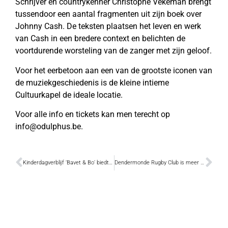
Schrijver en countrykenner Christophe Vekeman brengt
tussendoor een aantal fragmenten uit zijn boek over
Johnny Cash. De teksten plaatsen het leven en werk
van Cash in een bredere context en belichten de
voortdurende worsteling van de zanger met zijn geloof.
Voor het eerbetoon aan een van de grootste iconen van
de muziekgeschiedenis is de kleine intieme
Cultuurkapel de ideale locatie.
Voor alle info en tickets kan men terecht op
info@odulphus.be.
Kinderdagverblijf ‘Bavet & Bo’ biedt met ‘Bubbel & Bo’ nu ook wellness voor pasgeborenen
Dendermonde Rugby Club is meer dan vijfhonderd spelers sterk