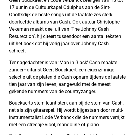
Geert Bouckaert en Lode Verbanck brengen van 15 tot
17 uur in de Cultuurkapel Odulphus aan de Sint-
Onolfsdijk de beste songs uit de laatste zes sterk
doorleefde albums van Cash. Ook auteur Christophe
Vekeman maakt deel uit van ‘The Johnny Cash
Resurection’, hij citeert tussendoor een aantal teksten
uit het boek dat hij vorig jaar over Johnny Cash
schreef.
Ter nagedachtenis van ‘Man in Black’ Cash maakte
zanger–gitarist Geert Bouckaert, een eigenzinnige
selectie uit de platen die Cash opnam tijdens de laatste
tien jaar van zijn leven, aangevuld met de meest
gekende nummers van de countryzanger.
Bouckaerts stem leunt sterk aan bij de stem van Cash,
net als zijn gitaarspel. Hij wordt bijgestaan door multi-
instrumentalist Lode Verbanck die de nummers verrijkt
met een streepje viool, mandoline of piano.