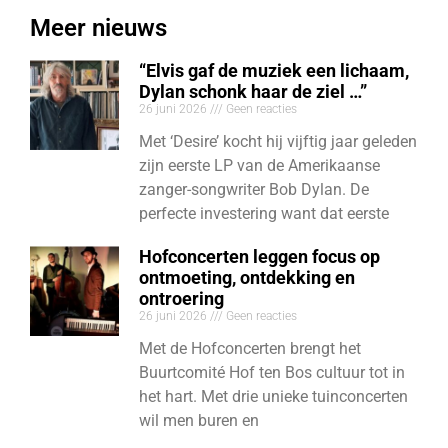
Meer nieuws
“Elvis gaf de muziek een lichaam,
Dylan schonk haar de ziel …”
26 juni 2026
Geen reacties
Met ‘Desire’ kocht hij vijftig jaar geleden
zijn eerste LP van de Amerikaanse
zanger-songwriter Bob Dylan. De
perfecte investering want dat eerste
Hofconcerten leggen focus op
ontmoeting, ontdekking en
ontroering
26 juni 2026
Geen reacties
Met de Hofconcerten brengt het
Buurtcomité Hof ten Bos cultuur tot in
het hart. Met drie unieke tuinconcerten
wil men buren en