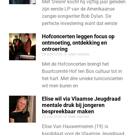
Met ‘Desire’ kocht hij vijftig jaar geleden
zijn eerste LP van de Amerikaanse
zanger-songwriter Bob Dylan. De
perfecte investering want dat eerste
Hofconcerten leggen focus op
ontmoeting, ontdekking en
ontroering
26 juni 2026
Geen reacties
Met de Hofconcerten brengt het
Buurtcomité Hof ten Bos cultuur tot in
het hart. Met drie unieke tuinconcerten
wil men buren en
Elise wil via Vlaamse Jeugdraad
mentale druk bij jongeren
bespreekbaar maken
26 juni 2026
Geen reacties
Elise Van Hauwermeiren (19) is
kandidaat voor de Vlaamse Jeugdraad.