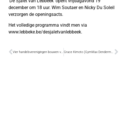
‘De Sjalet van Lebbeek’ opent vrijdagavond 19
december om 18 uur. Wim Soutaer en Nicky Du Soleil
verzorgen de openingsacts.
Het volledige programma vindt men via
www.lebbeke.be/desjaletvanlebbeek.
Vier handelsverenigingen bouwen voor het eerst samen een eindejaarsactie
Grace Kimoto (GymMax Dendermonde) wint goud op sprong tijdens Horizon Cup