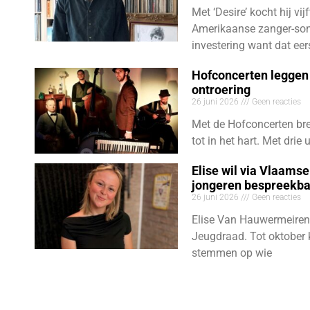
Met ‘Desire’ kocht hij vij
Amerikaanse zanger-son
investering want dat eer
Hofconcerten leggen 
ontroering
26 juni 2026
Geen reacties
Met de Hofconcerten bre
tot in het hart. Met dri
Elise wil via Vlaams
jongeren bespreekb
26 juni 2026
Geen reacties
Elise Van Hauwermeiren
Jeugdraad. Tot oktober 
stemmen op wie