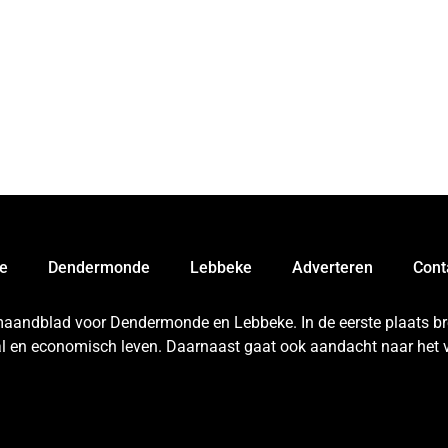
e
Dendermonde
Lebbeke
Adverteren
Cont
 maandblad voor Dendermonde en Lebbeke. In de eerste plaats bren
aal en economisch leven. Daarnaast gaat ook aandacht naar het v