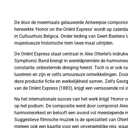
De door de meermaals gelauwerde Antwerpse componist A
herwerkte ‘Horror on the Oriënt Express’ wordt op zaterd
in Cultuurhuis Belgica. Onder leiding van Geert Baeten
majestueuze historische trein twee maal uitrijden.
De Oriënt Express staat centraal in Alex Otterlei’s indr
Symphonic Band brengt in wereldpremière de harmonieor
constante, onbestemde dreiging heerst. Toch is er ook r
luxetrein en zijn er zelfs amoureuze ontwikkelingen. Door
deze productie fictie en werkelijkheid samen. Zelfs Geo
van de Oriënt Express (1883), krijgt een verrassende rol i
Na het internationale succes van het werk krijgt ‘Horror 
op het podium. De compositie werd door componist Alex O
harmonieorkest en belooft een avond vol meeslepende mu
Suggestieve filmische muziek is de specialiteit van Otterle
meteen ook een kaartje voor een onvergetelijke reis, waar