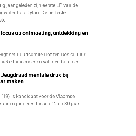
ftig jaar geleden zijn eerste LP van de
gwriter Bob Dylan. De perfecte
ste
focus op ontmoeting, ontdekking en
ngt het Buurtcomité Hof ten Bos cultuur
e unieke tuinconcerten wil men buren en
e Jeugdraad mentale druk bij
aar maken
 (19) is kandidaat voor de Vlaamse
kunnen jongeren tussen 12 en 30 jaar