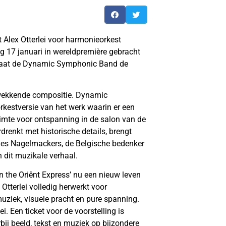
lex Otterlei voor harmonieorkest
ag 17 januari in wereldpremière gebracht
s laat de Dynamic Symphonic Band de
ukwekkende compositie. Dynamic
kestversie van het werk waarin er een
uimte voor ontspanning in de salon van de
drenkt met historische details, brengt
rges Nagelmackers, de Belgische bedenker
n dit muzikale verhaal.
on the Oriênt Express’ nu een nieuw leven
tterlei volledig herwerkt voor
ziek, visuele pracht en pure spanning.
i. Een ticket voor de voorstelling is
bij beeld, tekst en muziek op bijzondere