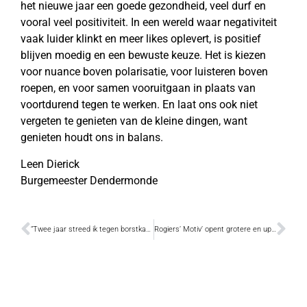
het nieuwe jaar een goede gezondheid, veel durf en
vooral veel positiviteit. In een wereld waar negativiteit
vaak luider klinkt en meer likes oplevert, is positief
blijven moedig en een bewuste keuze. Het is kiezen
voor nuance boven polarisatie, voor luisteren boven
roepen, en voor samen vooruitgaan in plaats van
voortdurend tegen te werken. En laat ons ook niet
vergeten te genieten van de kleine dingen, want
genieten houdt ons in balans.
Leen Dierick
Burgemeester Dendermonde
“Twee jaar streed ik tegen borstkanker. Schilderen en boetseren waren daarbij een soort van therapie”
Rogiers’ Motiv’ opent grotere en up-to-date Mercedes-Benz concessie op Hoogveld