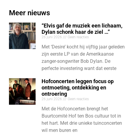
Meer nieuws
“Elvis gaf de muziek een lichaam,
Dylan schonk haar de ziel …”
26 juni 2026
Geen reacties
Met ‘Desire’ kocht hij vijftig jaar geleden
zijn eerste LP van de Amerikaanse
zanger-songwriter Bob Dylan. De
perfecte investering want dat eerste
Hofconcerten leggen focus op
ontmoeting, ontdekking en
ontroering
26 juni 2026
Geen reacties
Met de Hofconcerten brengt het
Buurtcomité Hof ten Bos cultuur tot in
het hart. Met drie unieke tuinconcerten
wil men buren en