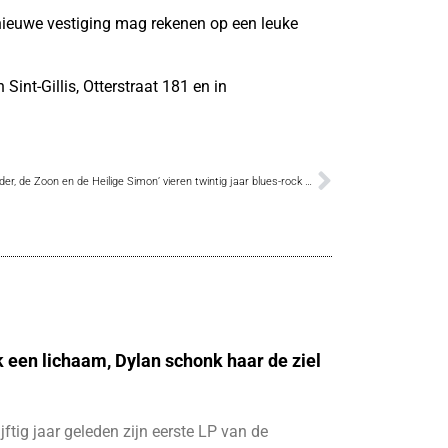
 nieuwe vestiging mag rekenen op een leuke
 Sint-Gillis, Otterstraat 181 en in
‘De Vader, de Zoon en de Heilige Simon’ vieren twintig jaar blues-rock uit Dendermonde
k een lichaam, Dylan schonk haar de ziel
ijftig jaar geleden zijn eerste LP van de