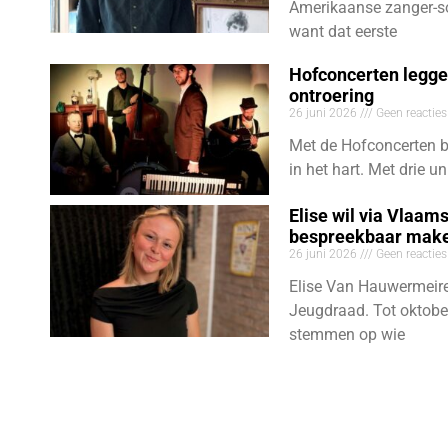
Amerikaanse zanger-so
want dat eerste
Hofconcerten legge
ontroering
26 juni 2026
Geen reacties
Met de Hofconcerten br
in het hart. Met drie 
Elise wil via Vlaam
bespreekbaar mak
26 juni 2026
Geen reacties
Elise Van Hauwermeire
Jeugdraad. Tot oktobe
stemmen op wie