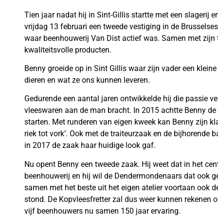
Tien jaar nadat hij in Sint-Gillis startte met een slageri
vrijdag 13 februari een tweede vestiging in de Brussels
waar beenhouwerij Van Dist actief was. Samen met zijn
kwaliteitsvolle producten.
Benny groeide op in Sint Gillis waar zijn vader een klein
dieren en wat ze ons kunnen leveren.
Gedurende een aantal jaren ontwikkelde hij die passie ve
vleeswaren aan de man bracht. In 2015 achtte Benny de tij
starten. Met runderen van eigen kweek kan Benny zijn kl
riek tot vork’. Ook met de traiteurzaak en de bijhorende
in 2017 de zaak haar huidige look gaf.
Nu opent Benny een tweede zaak. Hij weet dat in het cent
beenhouwerij en hij wil de Dendermondenaars dat ook g
samen met het beste uit het eigen atelier voortaan ook d
stond. De Kopvleesfretter zal dus weer kunnen rekenen op
vijf beenhouwers nu samen 150 jaar ervaring.