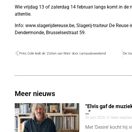
Wie vrijdag 13 of zaterdag 14 februari langs komt in de
attentie.
Info: www.slagerijdereuse.be, Slagerij-traiteur De Reuse in
Dendermonde, Brusselsestraat 59.
Prins Colin leidt de ‘Zotten van Wies’ door carnavalsweekend
Meer nieuws
“Elvis gaf de muzie
…”
26 juni 2026
Geen reacties
Met ‘Desire’ kocht hij v