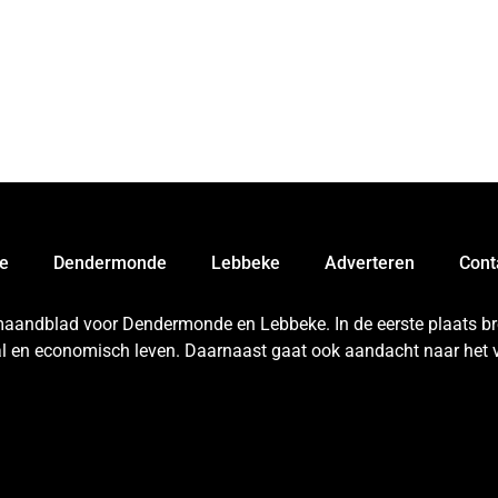
e
Dendermonde
Lebbeke
Adverteren
Cont
 maandblad voor Dendermonde en Lebbeke. In de eerste plaats bren
aal en economisch leven. Daarnaast gaat ook aandacht naar het v