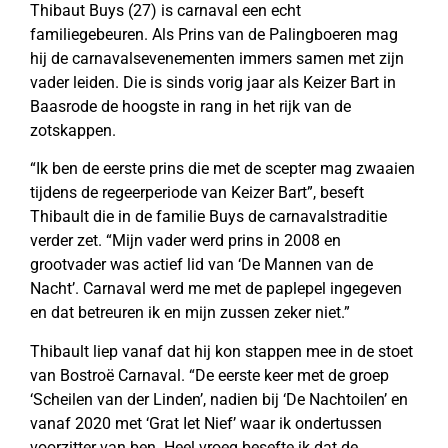
Thibaut Buys (27) is carnaval een echt
familiegebeuren. Als Prins van de Palingboeren mag
hij de carnavalsevenementen immers samen met zijn
vader leiden. Die is sinds vorig jaar als Keizer Bart in
Baasrode de hoogste in rang in het rijk van de
zotskappen.
“Ik ben de eerste prins die met de scepter mag zwaaien
tijdens de regeerperiode van Keizer Bart”, beseft
Thibault die in de familie Buys de carnavalstraditie
verder zet. “Mijn vader werd prins in 2008 en
grootvader was actief lid van ‘De Mannen van de
Nacht’. Carnaval werd me met de paplepel ingegeven
en dat betreuren ik en mijn zussen zeker niet.”
Thibault liep vanaf dat hij kon stappen mee in de stoet
van Bostroë Carnaval. “De eerste keer met de groep
‘Scheilen van der Linden’, nadien bij ‘De Nachtoilen’ en
vanaf 2020 met ‘Grat Iet Nief’ waar ik ondertussen
voorzitter van ben. Heel vroeg besefte ik dat de