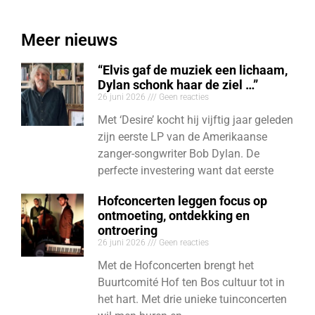
Meer nieuws
“Elvis gaf de muziek een lichaam,
Dylan schonk haar de ziel …”
26 juni 2026
Geen reacties
Met ‘Desire’ kocht hij vijftig jaar geleden
zijn eerste LP van de Amerikaanse
zanger-songwriter Bob Dylan. De
perfecte investering want dat eerste
Hofconcerten leggen focus op
ontmoeting, ontdekking en
ontroering
26 juni 2026
Geen reacties
Met de Hofconcerten brengt het
Buurtcomité Hof ten Bos cultuur tot in
het hart. Met drie unieke tuinconcerten