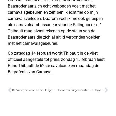
Baasrodenaar zich echt verbonden voelt met het
carnavalsgebeuren en zelf ben ik echt fier op mijn
carnavalsverleden. Daarom voel ik me ook geroepen
als carnavalsambassadeur voor de Palingboeren…”
Thibault mag alvast rekenen op de steun van de
Baasrodenaars die zich al altijd verbonden voelden
met het carnavalsgebeuren.
Op zaterdag 14 februari wordt Thibault in de Vliet
officieel aangesteld tot prins, zondag 15 februari leidt
Prins Thibault de 62ste cavalcade en maandag de
Begrafenis van Carnaval.
‘De Vader, de Zoon en de Heilige Simon’ vieren twintig jaar blues-rock uit Dendermonde
Gewezen burgemeester Piet Buyse wordt ‘Verdienstelijk Oost-Vlaming”