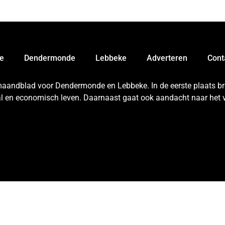
e
Dendermonde
Lebbeke
Adverteren
Cont
 maandblad voor Dendermonde en Lebbeke. In de eerste plaats bren
aal en economisch leven. Daarnaast gaat ook aandacht naar het v