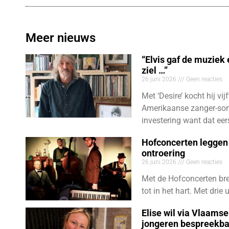
Meer nieuws
“Elvis gaf de muziek
ziel …”
26 juni 2026
Geen reacties
Met ‘Desire’ kocht hij vij
Amerikaanse zanger-son
investering want dat eer
Hofconcerten leggen 
ontroering
26 juni 2026
Geen reacties
Met de Hofconcerten bre
tot in het hart. Met dri
Elise wil via Vlaams
jongeren bespreekb