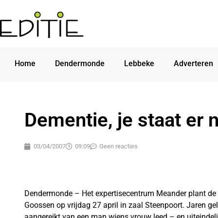
Home
Dendermonde
Lebbeke
Adverteren
Dementie, je staat er n
03/04/2007
09:09
Geen reacties
Dendermonde – Het expertisecentrum Meander plant de 
Goossen op vrijdag 27 april in zaal Steenpoort. Jaren 
aangereikt van een man wiens vrouw leed – en uiteindelij