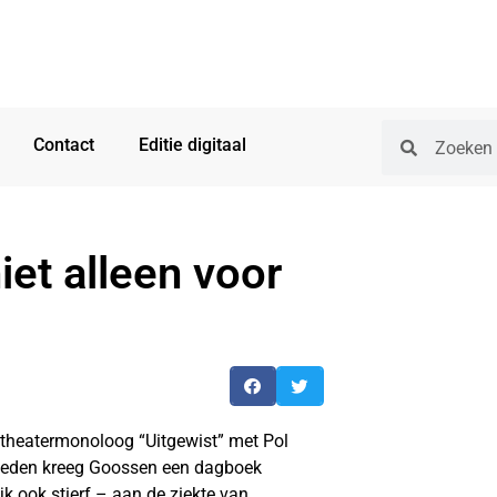
Contact
Editie digitaal
iet alleen voor
theatermonoloog “Uitgewist” met Pol
geleden kreeg Goossen een dagboek
k ook stierf – aan de ziekte van