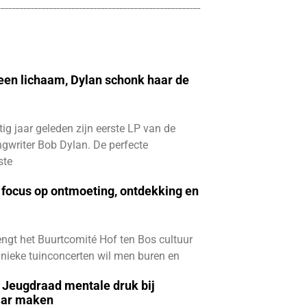
 een lichaam, Dylan schonk haar de
ftig jaar geleden zijn eerste LP van de
gwriter Bob Dylan. De perfecte
ste
focus op ontmoeting, ontdekking en
ngt het Buurtcomité Hof ten Bos cultuur
e unieke tuinconcerten wil men buren en
e Jeugdraad mentale druk bij
aar maken