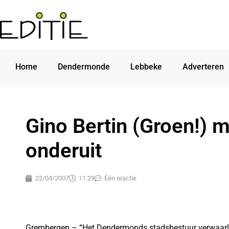
Home
Dendermonde
Lebbeke
Adverteren
Gino Bertin (Groen!) m
onderuit
22/04/2007
11:29
Één reactie
Grembergen – “Het Dendermonds stadsbestuur verwaarloo