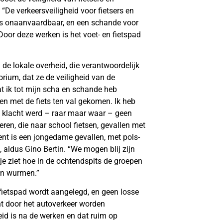
“De verkeersveiligheid voor fietsers en
is onaanvaardbaar, en een schande voor
Door deze werken is het voet- en fietspad
de lokale overheid, die verantwoordelijk
torium, dat ze de veiligheid van de
wat ik tot mijn scha en schande heb
n met de fiets ten val gekomen. Ik heb
 klacht werd – raar maar waar – geen
ren, die naar school fietsen, gevallen met
nt is een jongedame gevallen, met pols-
, aldus Gino Bertin. “We mogen blij zijn
je ziet hoe in de ochtendspits de groepen
ten wurmen.”
jk fietspad wordt aangelegd, en geen losse
ant door het autoverkeer worden
eid is na de werken en dat ruim op