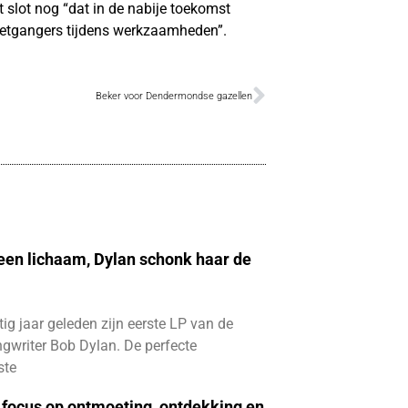
slot nog “dat in de nabije toekomst
voetgangers tijdens werkzaamheden”.
Beker voor Dendermondse gazellen
 een lichaam, Dylan schonk haar de
ftig jaar geleden zijn eerste LP van de
gwriter Bob Dylan. De perfecte
ste
focus op ontmoeting, ontdekking en