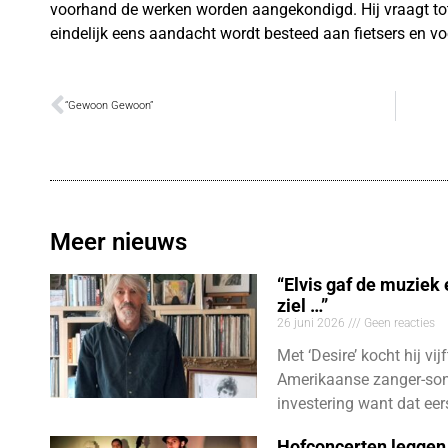
voorhand de werken worden aangekondigd. Hij vraagt tot 
eindelijk eens aandacht wordt besteed aan fietsers en 
“Gewoon Gewoon”
Meer nieuws
“Elvis gaf de muziek
ziel …”
26 juni 2026
Geen reacties
Met ‘Desire’ kocht hij vij
Amerikaanse zanger-son
investering want dat eer
Hofconcerten leggen 