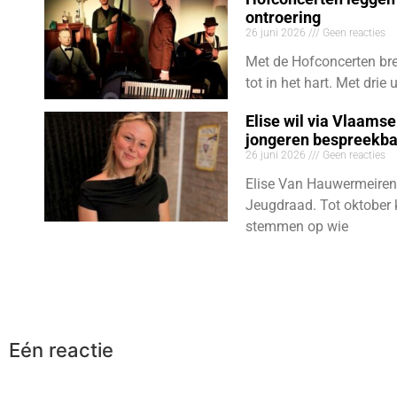
ontroering
26 juni 2026
Geen reacties
Met de Hofconcerten bre
tot in het hart. Met dri
Elise wil via Vlaams
jongeren bespreekb
26 juni 2026
Geen reacties
Elise Van Hauwermeiren
Jeugdraad. Tot oktober 
stemmen op wie
Eén reactie