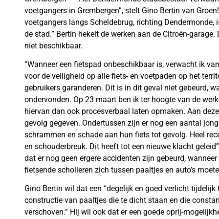
voetgangers in Grembergen”, stelt Gino Bertin van Groen! 
voetgangers langs Scheldebrug, richting Dendermonde, 
de stad.” Bertin hekelt de werken aan de Citroën-garage. 
niet beschikbaar.
“Wanneer een fietspad onbeschikbaar is, verwacht ik van 
voor de veiligheid op alle fiets- en voetpaden op het terri
gebruikers garanderen. Dit is in dit geval niet gebeurd, 
ondervonden. Op 23 maart ben ik ter hoogte van de werke
hiervan dan ook procesverbaal laten opmaken. Aan deze
gevolg gegeven. Ondertussen zijn er nog een aantal jonge
schrammen en schade aan hun fiets tot gevolg. Heel rece
en schouderbreuk. Dit heeft tot een nieuwe klacht geleid”
dat er nog geen ergere accidenten zijn gebeurd, wanneer 
fietsende scholieren zich tussen paaltjes en auto’s moe
Gino Bertin wil dat een “degelijk en goed verlicht tijdeli
constructie van paaltjes die te dicht staan en die const
verschoven.” Hij wil ook dat er een goede oprij-mogelijkh