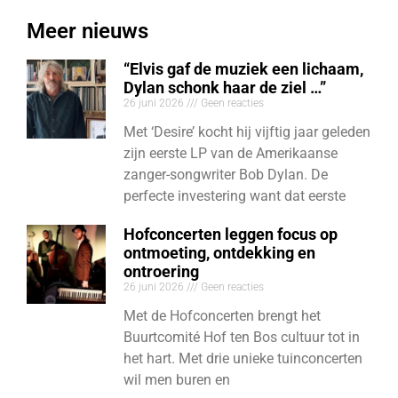
Meer nieuws
“Elvis gaf de muziek een lichaam,
Dylan schonk haar de ziel …”
26 juni 2026
Geen reacties
Met ‘Desire’ kocht hij vijftig jaar geleden
zijn eerste LP van de Amerikaanse
zanger-songwriter Bob Dylan. De
perfecte investering want dat eerste
Hofconcerten leggen focus op
ontmoeting, ontdekking en
ontroering
26 juni 2026
Geen reacties
Met de Hofconcerten brengt het
Buurtcomité Hof ten Bos cultuur tot in
het hart. Met drie unieke tuinconcerten
wil men buren en