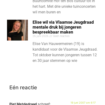
Buurtcomité Hof ten Bos cultuur tot in
het hart. Met drie unieke tuinconcerten
wil men buren en
Elise wil via Vlaamse Jeugdraad
mentale druk bij jongeren
bespreekbaar maken
26 juni 2026
Geen reacties
Elise Van Hauwermeiren (19) is
kandidaat voor de Vlaamse Jeugdraad.
Tot oktober kunnen jongeren tussen 12
en 30 jaar stemmen op wie
Eén reactie
19 juni 2007 om 6:17
Piet Metdedraad
schreef: