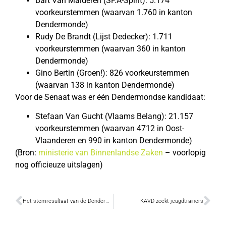
Bart Van Malderen (SP.A-Spirit): 5.174
voorkeurstemmen (waarvan 1.760 in kanton
Dendermonde)
Rudy De Brandt (Lijst Dedecker): 1.711
voorkeurstemmen (waarvan 360 in kanton
Dendermonde)
Gino Bertin (Groen!): 826 voorkeurstemmen
(waarvan 138 in kanton Dendermonde)
Voor de Senaat was er één Dendermondse kandidaat:
Stefaan Van Gucht (Vlaams Belang): 21.157
voorkeurstemmen (waarvan 4712 in Oost-
Vlaanderen en 990 in kanton Dendermonde)
(Bron:
ministerie van Binnenlandse Zaken
– voorlopig
nog officieuze uitslagen)
Het stemresultaat van de Dendermondse kiezer
KAVD zoekt jeugdtrainers