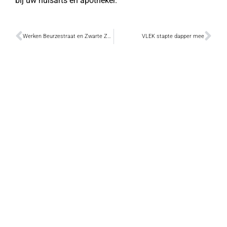
bij uw huisarts en apotheker.
Werken Beurzestraat en Zwarte Zusterstraat starten dinsdag
VLEK stapte dapper mee