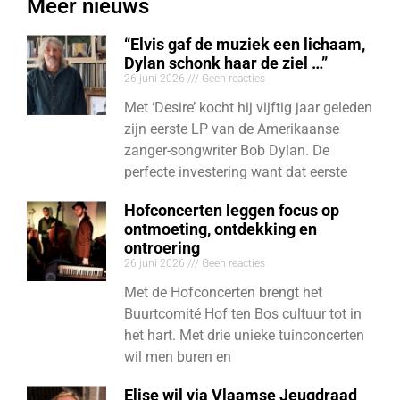
Meer nieuws
“Elvis gaf de muziek een lichaam,
Dylan schonk haar de ziel …”
26 juni 2026
Geen reacties
Met ‘Desire’ kocht hij vijftig jaar geleden
zijn eerste LP van de Amerikaanse
zanger-songwriter Bob Dylan. De
perfecte investering want dat eerste
Hofconcerten leggen focus op
ontmoeting, ontdekking en
ontroering
26 juni 2026
Geen reacties
Met de Hofconcerten brengt het
Buurtcomité Hof ten Bos cultuur tot in
het hart. Met drie unieke tuinconcerten
wil men buren en
Elise wil via Vlaamse Jeugdraad