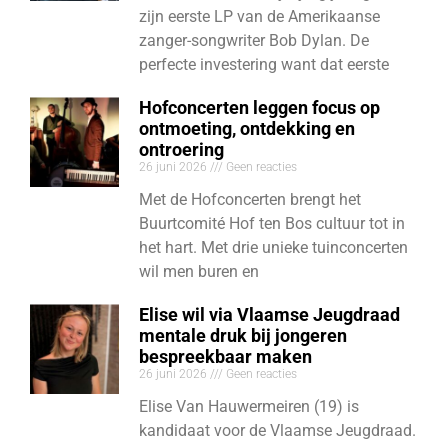
zijn eerste LP van de Amerikaanse
zanger-songwriter Bob Dylan. De
perfecte investering want dat eerste
Hofconcerten leggen focus op
ontmoeting, ontdekking en
ontroering
26 juni 2026
Geen reacties
Met de Hofconcerten brengt het
Buurtcomité Hof ten Bos cultuur tot in
het hart. Met drie unieke tuinconcerten
wil men buren en
Elise wil via Vlaamse Jeugdraad
mentale druk bij jongeren
bespreekbaar maken
26 juni 2026
Geen reacties
Elise Van Hauwermeiren (19) is
kandidaat voor de Vlaamse Jeugdraad.