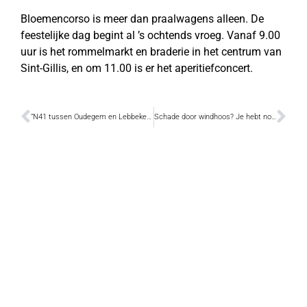
Bloemencorso is meer dan praalwagens alleen. De
feestelijke dag begint al ’s ochtends vroeg. Vanaf 9.00
uur is het rommelmarkt en braderie in het centrum van
Sint-Gillis, en om 11.00 is er het aperitiefconcert.
“N41 tussen Oudegem en Lebbeke in 2013 in gebruik”
Schade door windhoos? Je hebt nog tot 30 september