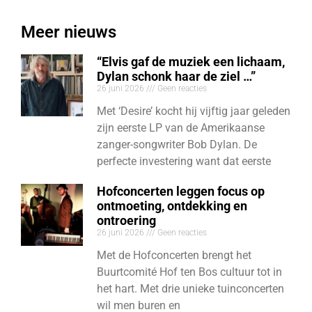
Meer nieuws
“Elvis gaf de muziek een lichaam,
Dylan schonk haar de ziel …”
26 juni 2026
Geen reacties
Met ‘Desire’ kocht hij vijftig jaar geleden
zijn eerste LP van de Amerikaanse
zanger-songwriter Bob Dylan. De
perfecte investering want dat eerste
Hofconcerten leggen focus op
ontmoeting, ontdekking en
ontroering
26 juni 2026
Geen reacties
Met de Hofconcerten brengt het
Buurtcomité Hof ten Bos cultuur tot in
het hart. Met drie unieke tuinconcerten
wil men buren en