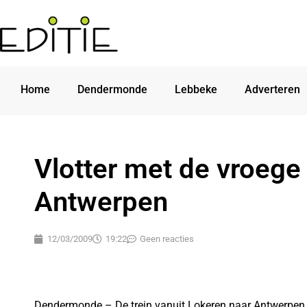
Home
Dendermonde
Lebbeke
Adverteren
Vlotter met de vroege 
Antwerpen
12/03/2009
19:22
Geen reacties
Dendermonde – De trein vanuit Lokeren naar Antwerpen o