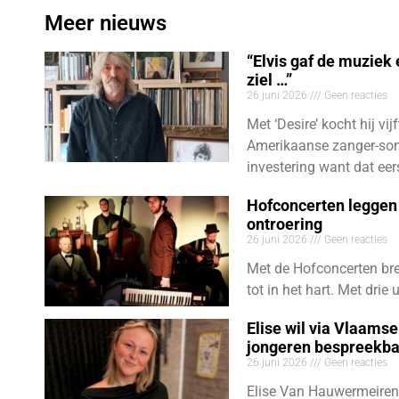
Meer nieuws
“Elvis gaf de muziek
ziel …”
26 juni 2026
Geen reacties
Met ‘Desire’ kocht hij vij
Amerikaanse zanger-son
investering want dat eer
Hofconcerten leggen 
ontroering
26 juni 2026
Geen reacties
Met de Hofconcerten bre
tot in het hart. Met dri
Elise wil via Vlaams
jongeren bespreekb
26 juni 2026
Geen reacties
Elise Van Hauwermeiren