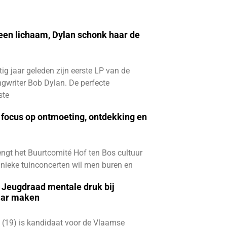
 een lichaam, Dylan schonk haar de
ftig jaar geleden zijn eerste LP van de
gwriter Bob Dylan. De perfecte
ste
focus op ontmoeting, ontdekking en
ngt het Buurtcomité Hof ten Bos cultuur
e unieke tuinconcerten wil men buren en
e Jeugdraad mentale druk bij
aar maken
 (19) is kandidaat voor de Vlaamse