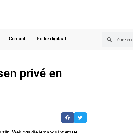
Contact
Editie digitaal
sen privé en
 zijn. Weblogs die iemands intiemste