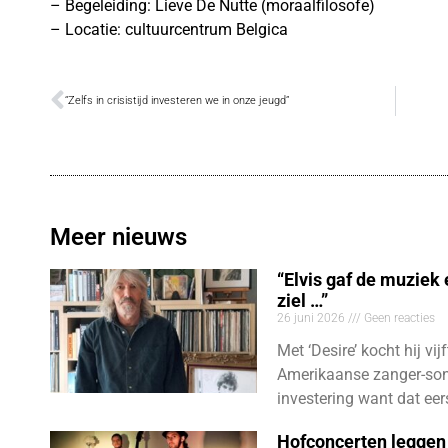
– Begeleiding: Lieve De Nutte (moraalfilosofe)
– Locatie: cultuurcentrum Belgica
“Zelfs in crisistijd investeren we in onze jeugd”
Meer nieuws
“Elvis gaf de muziek
ziel …”
26 juni 2026
Geen reacties
Met ‘Desire’ kocht hij vij
Amerikaanse zanger-son
investering want dat eer
Hofconcerten leggen 