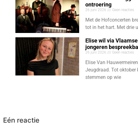
ontroering
26 juni 2026
Geen reacties
Met de Hofconcerten bre
tot in het hart. Met dri
Elise wil via Vlaams
jongeren bespreekb
26 juni 2026
Geen reacties
Elise Van Hauwermeiren
Jeugdraad. Tot oktober 
stemmen op wie
Eén reactie