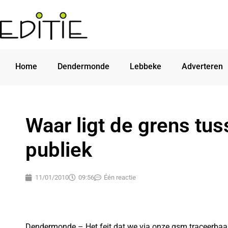
Home
Dendermonde
Lebbeke
Adverteren
Waar ligt de grens tus
publiek
11/01/2010
09:56
Één reactie
Dendermonde – Het feit dat we via onze gsm traceerbaar