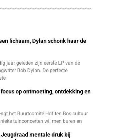
 een lichaam, Dylan schonk haar de
ftig jaar geleden zijn eerste LP van de
gwriter Bob Dylan. De perfecte
ste
focus op ontmoeting, ontdekking en
ngt het Buurtcomité Hof ten Bos cultuur
e unieke tuinconcerten wil men buren en
e Jeugdraad mentale druk bij