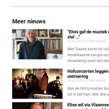
Meer nieuws
“Elvis gaf de muziek
ziel …”
26 juni 2026
Geen reacties
Met ‘Desire’ kocht hij vij
Amerikaanse zanger-son
investering want dat eer
Hofconcerten leggen 
ontroering
26 juni 2026
Geen reacties
Met de Hofconcerten bre
tot in het hart. Met dri
Elise wil via Vlaams