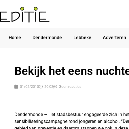
Home
Dendermonde
Lebbeke
Adverteren
Bekijk het eens nucht
01/02/2010
20:02
Geen reacties
Dendermonde – Het stadsbestuur engageerde zich in he
sensibiliseringscampagne rond jongeren en alcohol. “De
gebied van preventie en daarom stappen we ook in deze