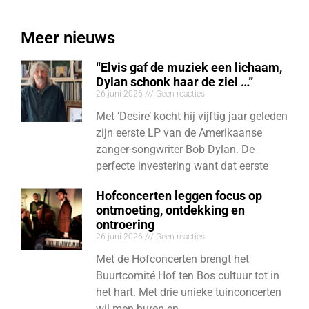
Meer nieuws
“Elvis gaf de muziek een lichaam,
Dylan schonk haar de ziel …”
26 juni 2026
Geen reacties
Met ‘Desire’ kocht hij vijftig jaar geleden
zijn eerste LP van de Amerikaanse
zanger-songwriter Bob Dylan. De
perfecte investering want dat eerste
Hofconcerten leggen focus op
ontmoeting, ontdekking en
ontroering
26 juni 2026
Geen reacties
Met de Hofconcerten brengt het
Buurtcomité Hof ten Bos cultuur tot in
het hart. Met drie unieke tuinconcerten
wil men buren en