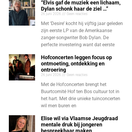
“Elvis gaf de muziek een lichaam,
Dylan schonk haar de ziel …”
26 juni 2026
Geen reacties
Met ‘Desire’ kocht hij vijftig jaar geleden
zijn eerste LP van de Amerikaanse
zanger-songwriter Bob Dylan. De
perfecte investering want dat eerste
Hofconcerten leggen focus op
ontmoeting, ontdekking en
ontroering
26 juni 2026
Geen reacties
Met de Hofconcerten brengt het
Buurtcomité Hof ten Bos cultuur tot in
het hart. Met drie unieke tuinconcerten
wil men buren en
Elise wil via Vlaamse Jeugdraad
mentale druk bij jongeren
bespreekbaar maken