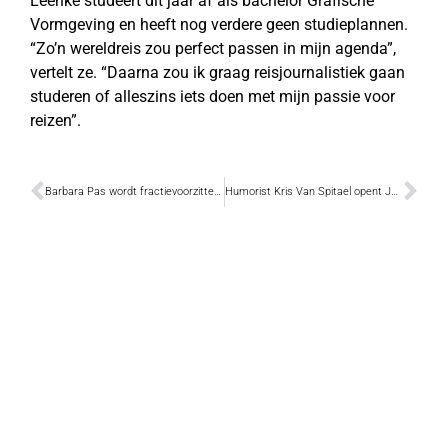
Leenke studeert dit jaar af als bachelor Grafische
Vormgeving en heeft nog verdere geen studieplannen.
“Zo’n wereldreis zou perfect passen in mijn agenda”,
vertelt ze. “Daarna zou ik graag reisjournalistiek gaan
studeren of alleszins iets doen met mijn passie voor
reizen”.
Barbara Pas wordt fractievoorzitter Vlaams Belang in de Kamer
Humorist Kris Van Spitael opent Juventusfeesten