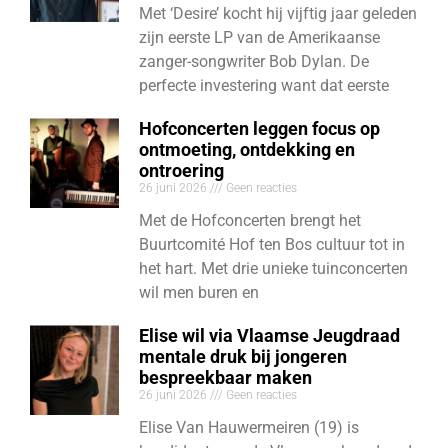
Met ‘Desire’ kocht hij vijftig jaar geleden
zijn eerste LP van de Amerikaanse
zanger-songwriter Bob Dylan. De
perfecte investering want dat eerste
Hofconcerten leggen focus op
ontmoeting, ontdekking en
ontroering
26 juni 2026
Geen reacties
Met de Hofconcerten brengt het
Buurtcomité Hof ten Bos cultuur tot in
het hart. Met drie unieke tuinconcerten
wil men buren en
Elise wil via Vlaamse Jeugdraad
mentale druk bij jongeren
bespreekbaar maken
26 juni 2026
Geen reacties
Elise Van Hauwermeiren (19) is