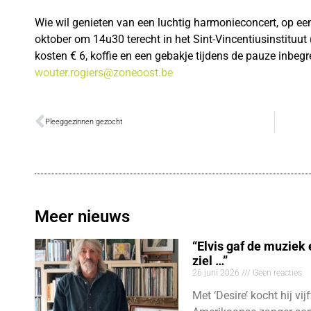
Wie wil genieten van een luchtig harmonieconcert, op ee
oktober om 14u30 terecht in het Sint-Vincentiusinstituut
kosten € 6, koffie en een gebakje tijdens de pauze inbeg
wouter.rogiers@zoneoost.be
Pleeggezinnen gezocht
Meer nieuws
“Elvis gaf de muziek
ziel …”
26 juni 2026
Geen reacties
Met ‘Desire’ kocht hij vij