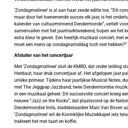
‘Zondagmatinee’ is al aan haar zesde editie toe. “Dit conc
maar door het toenemende succes elk jaar, is het onder
kalender van cultuurminnend Dendermonde”, vertelt voorzi
samenvallen met het jaarmarktweekend, hopen we het ker
extra kleur te geven. Een heerlijk muzikaal concert, met
moet een mens op zondagnamiddag toch niet hebben?”
Afsluiter van het concertjaar
Met ‘Zondagmatinee’ sluit de KMBD, dat onder leiding st
Heirbaut, haar druk concertjaar af. Het afgelopen jaar p
unieke primeur. Tijdens haar jaarlijkse Musical Notes,
met The Jeggpap Jazzband, twee Dendermondse muzikal
in een muzikaal geheel. Dit succesvolle concert kreeg ee
nieuwe “Jazz on the Rocks”, dat plaatsvond op de Natio
Dendermondse trots, stadsbeiaardier Marc Van Boven 
‘Zondagmatinee’ wil de Koninklijke Muziekkapel iets ter
trakteert het met taart en koffie.