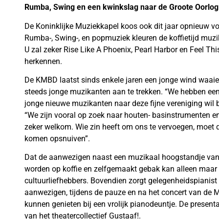
Rumba, Swing en een kwinkslag naar de Groote Oorlog
De Koninklijke Muziekkapel koos ook dit jaar opnieuw vo
Rumba-, Swing-, en popmuziek kleuren de koffietijd muzik
U zal zeker Rise Like A Phoenix, Pearl Harbor en Feel Th
herkennen.
De KMBD laatst sinds enkele jaren een jonge wind waaien
steeds jonge muzikanten aan te trekken. “We hebben een
jonge nieuwe muzikanten naar deze fijne vereniging wil br
“We zijn vooral op zoek naar houten- basinstrumenten en
zeker welkom. Wie zin heeft om ons te vervoegen, moet
komen opsnuiven”.
Dat de aanwezigen naast een muzikaal hoogstandje van
worden op koffie en zelfgemaakt gebak kan alleen maar 
cultuurliefhebbers. Bovendien zorgt gelegenheidspianist
aanwezigen, tijdens de pauze en na het concert van de 
kunnen genieten bij een vrolijk pianodeuntje. De presenta
van het theatercollectief Gustaaf!.