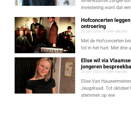
Amerikaanse zanger-son
investering want dat eer
Hofconcerten leggen 
ontroering
26 juni 2026
Geen reacties
Met de Hofconcerten bre
tot in het hart. Met dri
Elise wil via Vlaams
jongeren bespreekb
26 juni 2026
Geen reacties
Elise Van Hauwermeiren
Jeugdraad. Tot oktober 
stemmen op wie