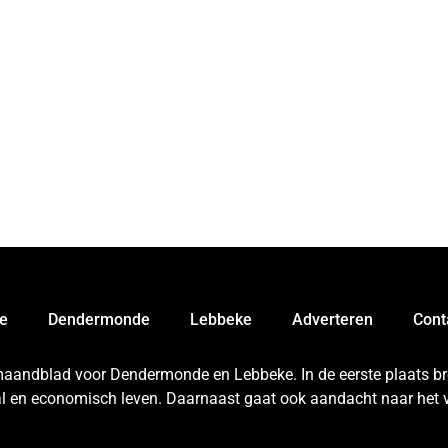
e
Dendermonde
Lebbeke
Adverteren
Cont
 maandblad voor Dendermonde en Lebbeke. In de eerste plaats bren
aal en economisch leven. Daarnaast gaat ook aandacht naar het v