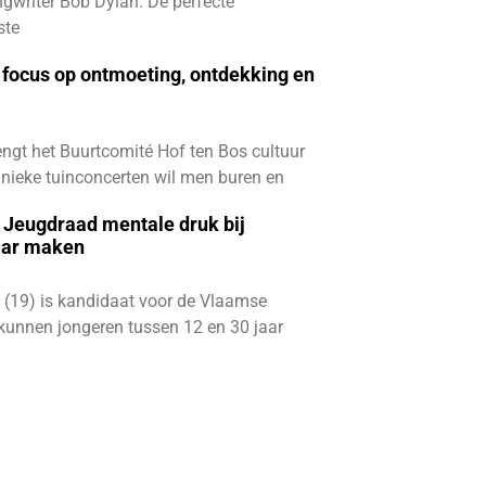
gwriter Bob Dylan. De perfecte
ste
focus op ontmoeting, ontdekking en
ngt het Buurtcomité Hof ten Bos cultuur
e unieke tuinconcerten wil men buren en
e Jeugdraad mentale druk bij
aar maken
 (19) is kandidaat voor de Vlaamse
kunnen jongeren tussen 12 en 30 jaar