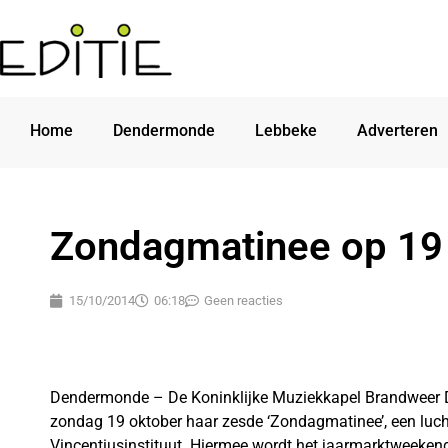
Home
Dendermonde
Lebbeke
Adverteren
Zondagmatinee op 19
15/10/2014
06:18
Geen reacties
Dendermonde – De Koninklijke Muziekkapel Brandweer
zondag 19 oktober haar zesde ‘Zondagmatinee’, een luchti
Vincentiusinstituut. Hiermee wordt het jaarmarktweeken