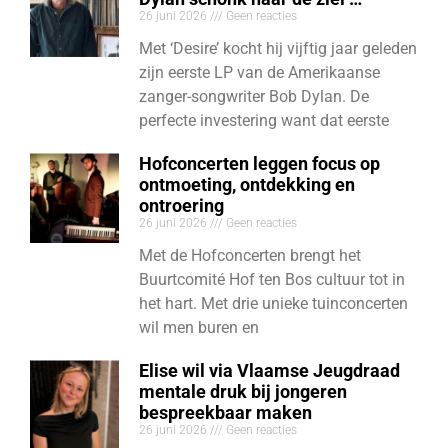
26 juni 2026
Geen reacties
Met ‘Desire’ kocht hij vijftig jaar geleden
zijn eerste LP van de Amerikaanse
zanger-songwriter Bob Dylan. De
perfecte investering want dat eerste
Hofconcerten leggen focus op
ontmoeting, ontdekking en
ontroering
26 juni 2026
Geen reacties
Met de Hofconcerten brengt het
Buurtcomité Hof ten Bos cultuur tot in
het hart. Met drie unieke tuinconcerten
wil men buren en
Elise wil via Vlaamse Jeugdraad
mentale druk bij jongeren
bespreekbaar maken
26 juni 2026
Geen reacties