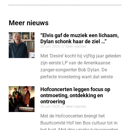
Meer nieuws
“Elvis gaf de muziek een lichaam,
Dylan schonk haar de ziel …”
26 juni 2026
Geen reacties
Met ‘Desire’ kocht hij vijftig jaar geleden
zijn eerste LP van de Amerikaanse
zanger-songwriter Bob Dylan. De
perfecte investering want dat eerste
Hofconcerten leggen focus op
ontmoeting, ontdekking en
ontroering
26 juni 2026
Geen reacties
Met de Hofconcerten brengt het
Buurtcomité Hof ten Bos cultuur tot in
het hart. Met drie unieke tuinconcerten