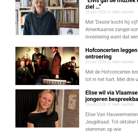
“Elvis gaf de muziek
ziel …”
26 juni 2026
Geen reacties
Met ‘Desire’ kocht hij vij
Amerikaanse zanger-son
investering want dat eer
Hofconcerten leggen 
ontroering
26 juni 2026
Geen reacties
Met de Hofconcerten bre
tot in het hart. Met dri
Elise wil via Vlaams
jongeren bespreekb
26 juni 2026
Geen reacties
Elise Van Hauwermeiren
Jeugdraad. Tot oktober 
stemmen op wie