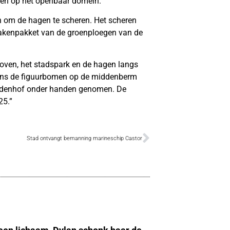
gen op het openbaar domein.
n om de hagen te scheren. Het scheren
takenpakket van de groenploegen van de
hoven, het stadspark en de hagen langs
ens de figuurbomen op de middenberm
 Gildenhof onder handen genomen. De
25.”
Stad ontvangt bemanning marineschip Castor