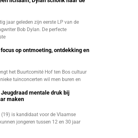
 een lichaam, Dylan schonk haar de
ftig jaar geleden zijn eerste LP van de
gwriter Bob Dylan. De perfecte
ste
focus op ontmoeting, ontdekking en
ngt het Buurtcomité Hof ten Bos cultuur
e unieke tuinconcerten wil men buren en
e Jeugdraad mentale druk bij
aar maken
 (19) is kandidaat voor de Vlaamse
kunnen jongeren tussen 12 en 30 jaar