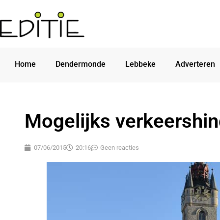
Home
Dendermonde
Lebbeke
Adverteren
Mogelijks verkeershi
07/06/2015
20:16
Geen reacties