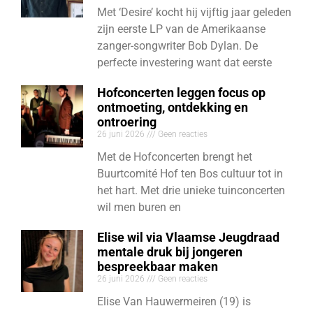
Met ‘Desire’ kocht hij vijftig jaar geleden
zijn eerste LP van de Amerikaanse
zanger-songwriter Bob Dylan. De
perfecte investering want dat eerste
Hofconcerten leggen focus op
ontmoeting, ontdekking en
ontroering
26 juni 2026
Geen reacties
Met de Hofconcerten brengt het
Buurtcomité Hof ten Bos cultuur tot in
het hart. Met drie unieke tuinconcerten
wil men buren en
Elise wil via Vlaamse Jeugdraad
mentale druk bij jongeren
bespreekbaar maken
26 juni 2026
Geen reacties
Elise Van Hauwermeiren (19) is