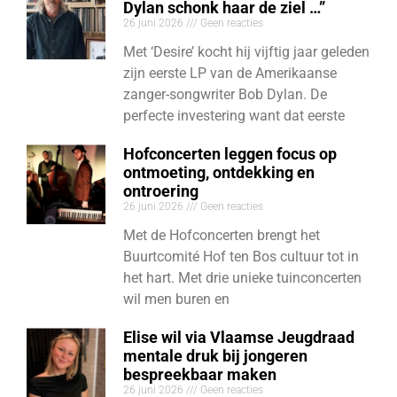
Dylan schonk haar de ziel …”
26 juni 2026
Geen reacties
Met ‘Desire’ kocht hij vijftig jaar geleden
zijn eerste LP van de Amerikaanse
zanger-songwriter Bob Dylan. De
perfecte investering want dat eerste
Hofconcerten leggen focus op
ontmoeting, ontdekking en
ontroering
26 juni 2026
Geen reacties
Met de Hofconcerten brengt het
Buurtcomité Hof ten Bos cultuur tot in
het hart. Met drie unieke tuinconcerten
wil men buren en
Elise wil via Vlaamse Jeugdraad
mentale druk bij jongeren
bespreekbaar maken
26 juni 2026
Geen reacties