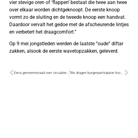
vier stevige oren of ‘flappen’ bestaat die twee aan twee
over elkaar worden dichtgeknoopt. De eerste knoop
vormt zo de sluiting en de tweede knoop een handvat.
Daardoor vervalt het gedoe met de afscheurende lintjes
en verbetert het draagcomfort.”
Op 9 mei jongstleden werden de laatste “oude” diftar
zakken, alsook de eerste wavetopzakken, geleverd.
Extra gemeenteraad over circulatieplan op 31 mei
“We dragen burgerparticipatie hoog in het vaandel”