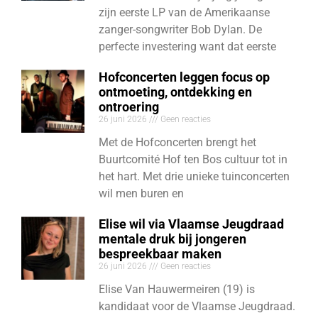
zijn eerste LP van de Amerikaanse
zanger-songwriter Bob Dylan. De
perfecte investering want dat eerste
Hofconcerten leggen focus op
ontmoeting, ontdekking en
ontroering
26 juni 2026
Geen reacties
Met de Hofconcerten brengt het
Buurtcomité Hof ten Bos cultuur tot in
het hart. Met drie unieke tuinconcerten
wil men buren en
Elise wil via Vlaamse Jeugdraad
mentale druk bij jongeren
bespreekbaar maken
26 juni 2026
Geen reacties
Elise Van Hauwermeiren (19) is
kandidaat voor de Vlaamse Jeugdraad.