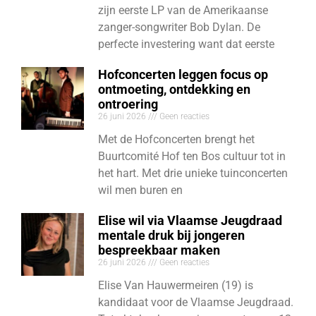
zijn eerste LP van de Amerikaanse
zanger-songwriter Bob Dylan. De
perfecte investering want dat eerste
Hofconcerten leggen focus op
ontmoeting, ontdekking en
ontroering
26 juni 2026
Geen reacties
Met de Hofconcerten brengt het
Buurtcomité Hof ten Bos cultuur tot in
het hart. Met drie unieke tuinconcerten
wil men buren en
Elise wil via Vlaamse Jeugdraad
mentale druk bij jongeren
bespreekbaar maken
26 juni 2026
Geen reacties
Elise Van Hauwermeiren (19) is
kandidaat voor de Vlaamse Jeugdraad.