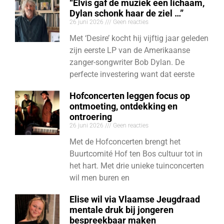
“Elvis gaf de muziek een lichaam,
Dylan schonk haar de ziel …”
26 juni 2026
Geen reacties
Met ‘Desire’ kocht hij vijftig jaar geleden
zijn eerste LP van de Amerikaanse
zanger-songwriter Bob Dylan. De
perfecte investering want dat eerste
Hofconcerten leggen focus op
ontmoeting, ontdekking en
ontroering
26 juni 2026
Geen reacties
Met de Hofconcerten brengt het
Buurtcomité Hof ten Bos cultuur tot in
het hart. Met drie unieke tuinconcerten
wil men buren en
Elise wil via Vlaamse Jeugdraad
mentale druk bij jongeren
bespreekbaar maken