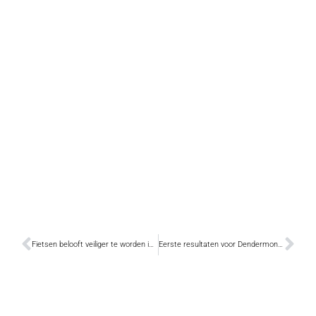
Fietsen belooft veiliger te worden in Dendermonde
Eerste resultaten voor Dendermonde zijn binnen