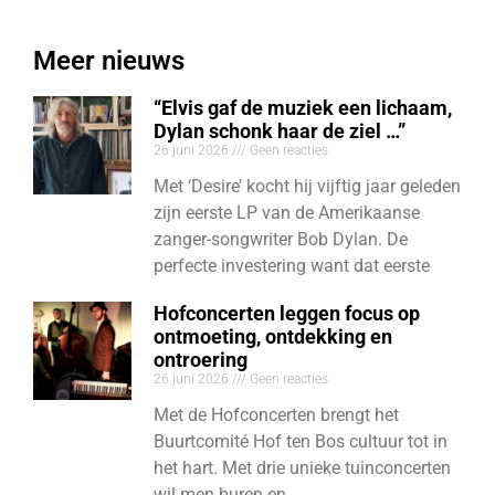
Meer nieuws
“Elvis gaf de muziek een lichaam,
Dylan schonk haar de ziel …”
26 juni 2026
Geen reacties
Met ‘Desire’ kocht hij vijftig jaar geleden
zijn eerste LP van de Amerikaanse
zanger-songwriter Bob Dylan. De
perfecte investering want dat eerste
Hofconcerten leggen focus op
ontmoeting, ontdekking en
ontroering
26 juni 2026
Geen reacties
Met de Hofconcerten brengt het
Buurtcomité Hof ten Bos cultuur tot in
het hart. Met drie unieke tuinconcerten
wil men buren en