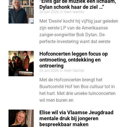
“Elvis gaf de muziek een lichaam,
Dylan schonk haar de ziel …”
26 juni 2026
Geen reacties
Met ‘Desire’ kocht hij vijftig jaar geleden
zijn eerste LP van de Amerikaanse
zanger-songwriter Bob Dylan. De
perfecte investering want dat eerste
Hofconcerten leggen focus op
ontmoeting, ontdekking en
ontroering
26 juni 2026
Geen reacties
Met de Hofconcerten brengt het
Buurtcomité Hof ten Bos cultuur tot in
het hart. Met drie unieke tuinconcerten
wil men buren en
Elise wil via Vlaamse Jeugdraad
mentale druk bij jongeren
bespreekbaar maken