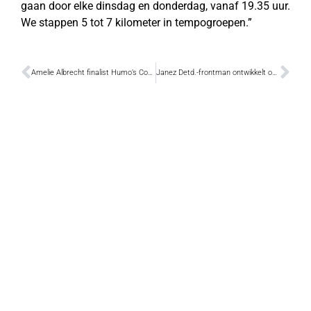
gaan door elke dinsdag en donderdag, vanaf 19.35 uur.
We stappen 5 tot 7 kilometer in tempogroepen.”
Amelie Albrecht finalist Humo’s Comedy Cup 2018
Janez Detd.-frontman ontwikkelt onderwaterloopband voor honden