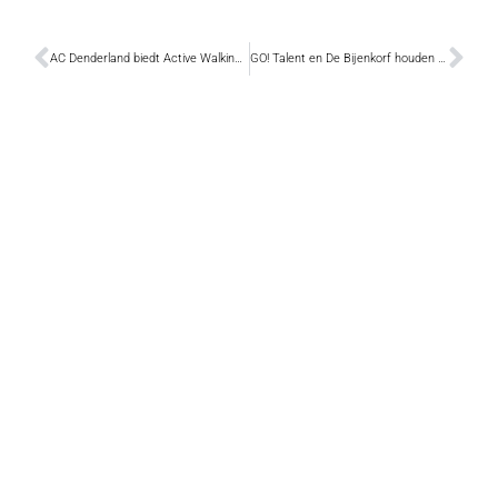
AC Denderland biedt Active Walking aan
GO! Talent en De Bijenkorf houden eigen Warmste Week