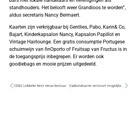
bars met lokale handelaars en verenigingen als
standhouders. Het belooft weer Grandioos te worden”,
aldus secretaris Nancy Beirnaert.
Kaarten zijn verkrijgbaar bij Gentlies, Pabo, Karin& Co,
Bajart, Kinderkapsalon Nancy, Kapsalon Papillot en
Vintage Hairlounge. Een gratis consumptie Portugese
schuimwijn van finOporto of Fruitsap van Fructus is in
de toegangsprijs inbegrepen. Er worden ook
goodiebags en mooie prijzen uitgedeeld.
CD&V Lebbeke kiest nieuw bestuur
Vakbondsactie verstoort mogelijks afvalophaling