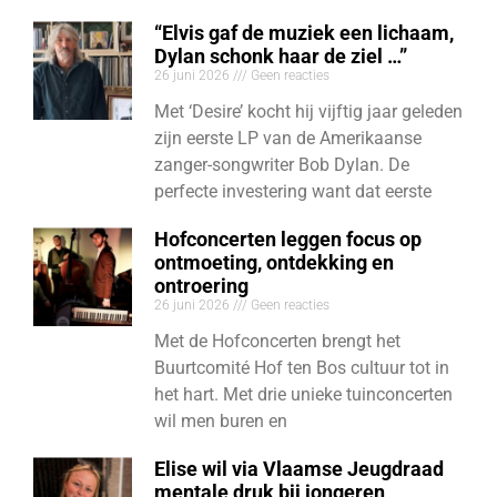
“Elvis gaf de muziek een lichaam,
Dylan schonk haar de ziel …”
26 juni 2026
Geen reacties
Met ‘Desire’ kocht hij vijftig jaar geleden
zijn eerste LP van de Amerikaanse
zanger-songwriter Bob Dylan. De
perfecte investering want dat eerste
Hofconcerten leggen focus op
ontmoeting, ontdekking en
ontroering
26 juni 2026
Geen reacties
Met de Hofconcerten brengt het
Buurtcomité Hof ten Bos cultuur tot in
het hart. Met drie unieke tuinconcerten
wil men buren en
Elise wil via Vlaamse Jeugdraad
mentale druk bij jongeren