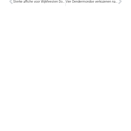
Sterke affiche voor Wijkfeesten Donck-Vlotgras
Vier Dendermondse verkozenen na 26 mei 2019