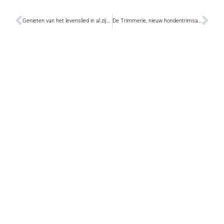
Genieten van het levenslied in al zijn schoonheid
De Trimmerie, nieuw hondentrimsalon