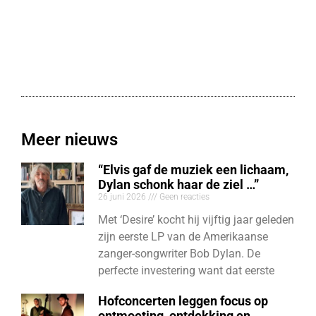
Meer nieuws
“Elvis gaf de muziek een lichaam,
Dylan schonk haar de ziel …”
26 juni 2026
Geen reacties
Met ‘Desire’ kocht hij vijftig jaar geleden
zijn eerste LP van de Amerikaanse
zanger-songwriter Bob Dylan. De
perfecte investering want dat eerste
Hofconcerten leggen focus op
ontmoeting, ontdekking en