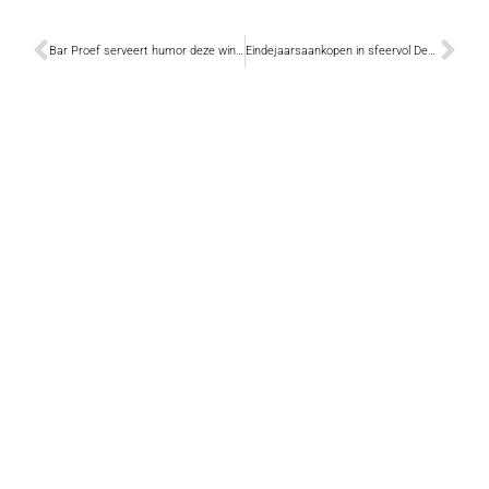
Bar Proef serveert humor deze winter
Eindejaarsaankopen in sfeervol Dendermonde