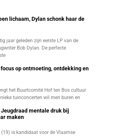
 een lichaam, Dylan schonk haar de
ftig jaar geleden zijn eerste LP van de
gwriter Bob Dylan. De perfecte
ste
focus op ontmoeting, ontdekking en
ngt het Buurtcomité Hof ten Bos cultuur
e unieke tuinconcerten wil men buren en
e Jeugdraad mentale druk bij
aar maken
 (19) is kandidaat voor de Vlaamse