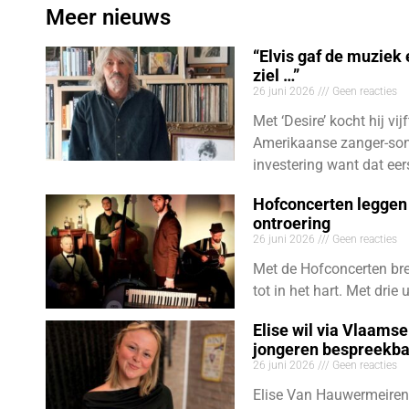
Meer nieuws
“Elvis gaf de muziek
ziel …”
26 juni 2026
Geen reacties
Met ‘Desire’ kocht hij vij
Amerikaanse zanger-son
investering want dat eer
Hofconcerten leggen 
ontroering
26 juni 2026
Geen reacties
Met de Hofconcerten bre
tot in het hart. Met dri
Elise wil via Vlaams
jongeren bespreekb
26 juni 2026
Geen reacties
Elise Van Hauwermeiren