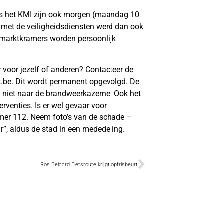
ens het KMI zijn ook morgen (maandag 10
g met de veiligheidsdiensten werd dan ook
 marktkramers worden persoonlijk
r voor jezelf of anderen? Contacteer de
.be. Dit wordt permanent opgevolgd. De
al niet naar de brandweerkazerne. Ook het
rventies. Is er wel gevaar voor
mer 112. Neem foto’s van de schade –
”, aldus de stad in een mededeling.
Ros Beiaard Fietsroute krijgt opfrisbeurt