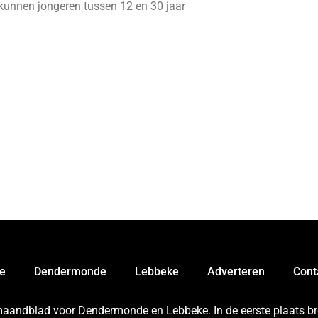
kunnen jongeren tussen 12 en 30 jaar
e
Dendermonde
Lebbeke
Adverteren
Cont
 maandblad voor Dendermonde en Lebbeke. In de eerste plaats bren