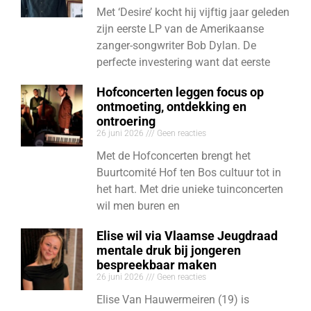
Met ‘Desire’ kocht hij vijftig jaar geleden
zijn eerste LP van de Amerikaanse
zanger-songwriter Bob Dylan. De
perfecte investering want dat eerste
Hofconcerten leggen focus op
ontmoeting, ontdekking en
ontroering
26 juni 2026
Geen reacties
Met de Hofconcerten brengt het
Buurtcomité Hof ten Bos cultuur tot in
het hart. Met drie unieke tuinconcerten
wil men buren en
Elise wil via Vlaamse Jeugdraad
mentale druk bij jongeren
bespreekbaar maken
26 juni 2026
Geen reacties
Elise Van Hauwermeiren (19) is