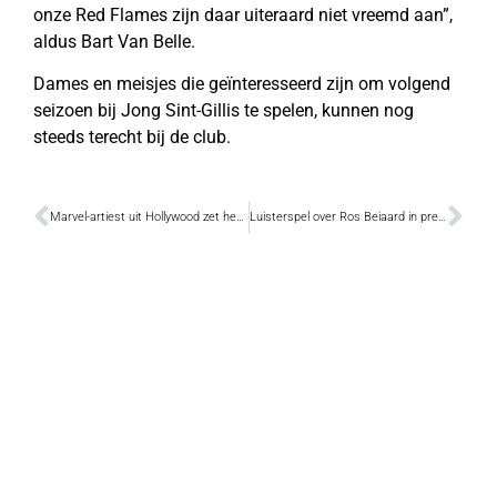
onze Red Flames zijn daar uiteraard niet vreemd aan”,
aldus Bart Van Belle.
Dames en meisjes die geïnteresseerd zijn om volgend
seizoen bij Jong Sint-Gillis te spelen, kunnen nog
steeds terecht bij de club.
Marvel-artiest uit Hollywood zet het Ros Beiaard op papier
Luisterspel over Ros Beiaard in première op 6 maart