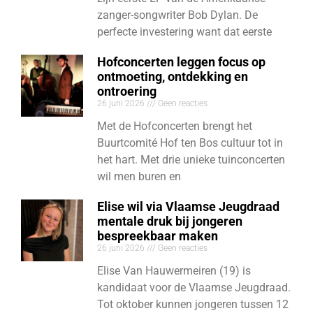
zanger-songwriter Bob Dylan. De
perfecte investering want dat eerste
Hofconcerten leggen focus op
ontmoeting, ontdekking en
ontroering
26 juni 2026
Geen reacties
Met de Hofconcerten brengt het
Buurtcomité Hof ten Bos cultuur tot in
het hart. Met drie unieke tuinconcerten
wil men buren en
Elise wil via Vlaamse Jeugdraad
mentale druk bij jongeren
bespreekbaar maken
26 juni 2026
Geen reacties
Elise Van Hauwermeiren (19) is
kandidaat voor de Vlaamse Jeugdraad.
Tot oktober kunnen jongeren tussen 12