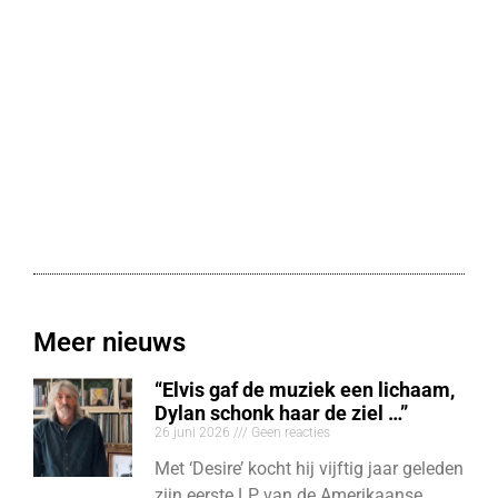
Meer nieuws
“Elvis gaf de muziek een lichaam,
Dylan schonk haar de ziel …”
26 juni 2026
Geen reacties
Met ‘Desire’ kocht hij vijftig jaar geleden
zijn eerste LP van de Amerikaanse