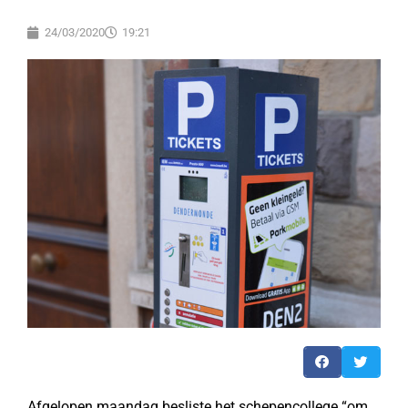
24/03/2020
19:21
Afgelopen maandag besliste het schepencollege “om