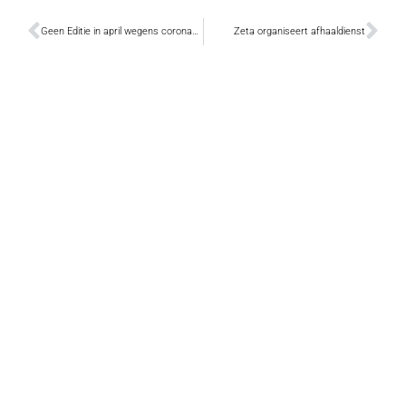
Geen Editie in april wegens coronacrisis
Zeta organiseert afhaaldienst