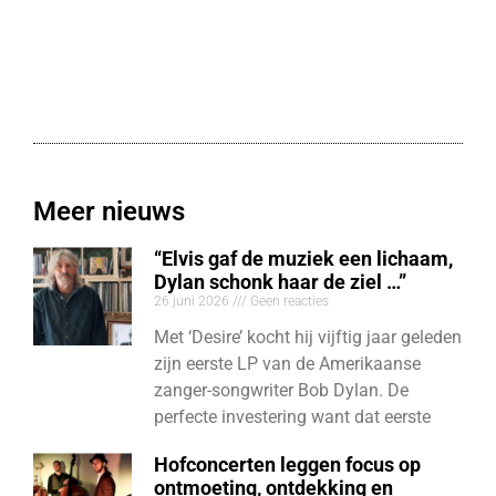
Meer nieuws
“Elvis gaf de muziek een lichaam,
Dylan schonk haar de ziel …”
26 juni 2026
Geen reacties
Met ‘Desire’ kocht hij vijftig jaar geleden
zijn eerste LP van de Amerikaanse
zanger-songwriter Bob Dylan. De
perfecte investering want dat eerste
Hofconcerten leggen focus op
ontmoeting, ontdekking en